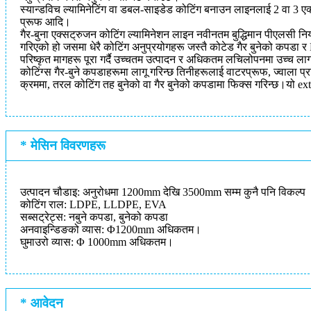
स्यान्डविच ल्यामिनेटिंग वा डबल-साइडेड कोटिंग बनाउन लाइनलाई 2 वा 3 एक
प्रूफ आदि।
गैर-बुना एक्सट्रुजन कोटिंग ल्यामिनेशन लाइन नवीनतम बुद्धिमान पीएलसी न
गरिएको हो जसमा धेरै कोटिंग अनुप्रयोगहरू जस्तै कोटेड गैर बुनेको कपडा
परिष्कृत मागहरू पूरा गर्दै उच्चतम उत्पादन र अधिकतम लचिलोपनमा उच्च ल
कोटिंग्स गैर-बुने कपडाहरूमा लागू गरिन्छ तिनीहरूलाई वाटरप्रूफ, ज्वाला प्
क्रममा, तरल कोटिंग तह बुनेको वा गैर बुनेको कपडामा फिक्स गरिन्छ।यो extr
* मेसिन विवरणहरू
उत्पादन चौडाइ: अनुरोधमा 1200mm देखि 3500mm सम्म कुनै पनि विकल्प
कोटिंग राल: LDPE, LLDPE, EVA
सब्सट्रेट्स: नबुने कपडा, बुनेको कपडा
अनवाइन्डिङको व्यास: Φ1200mm अधिकतम।
घुमाउरो व्यास: Φ 1000mm अधिकतम।
* आवेदन