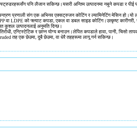
्स्ट्रुडरहरूसँग पनि लैजान सकिन्छ।यसरी अन्तिम उत्पादनमा नबुने कपडा र पीई प
ियन्त्रण प्रणाली संग एक अभिनव एक्सट्रुजन कोटिंग र ल्यामिनेटिंग मेसिन हो।य
 र PP वा LDPE को फ्ल्याट कपडा, एकल वा डबल साइड कोटिंग।उत्कृष्ट कारीगरी, 
ागत कुशल उत्पादनलाई अनुमति दिन्छ।
रतिरोधी, एन्टिस्टेटिक र छाप्न योग्य बनाउन।लेपित कपडाले हावा, पानी, चिसो तापक्
uded तह एक छेउमा, दुबै छेउमा, वा धेरै तहहरूमा लागू गर्न सकिन्छ।