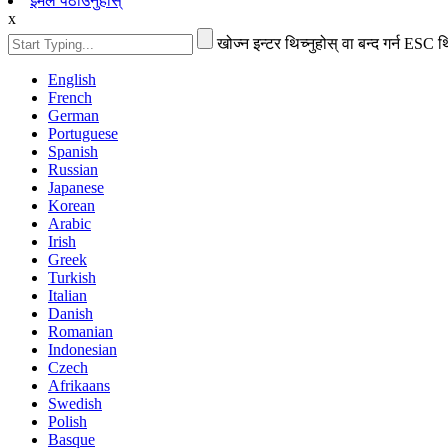
इमेल पठाउनुहोस्
x
खोज्न इन्टर थिच्नुहोस् वा बन्द गर्न ESC थि
English
French
German
Portuguese
Spanish
Russian
Japanese
Korean
Arabic
Irish
Greek
Turkish
Italian
Danish
Romanian
Indonesian
Czech
Afrikaans
Swedish
Polish
Basque