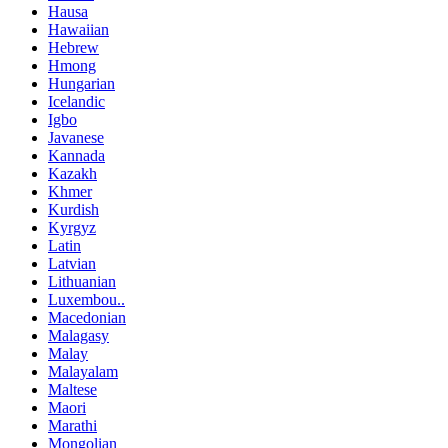
Hausa
Hawaiian
Hebrew
Hmong
Hungarian
Icelandic
Igbo
Javanese
Kannada
Kazakh
Khmer
Kurdish
Kyrgyz
Latin
Latvian
Lithuanian
Luxembou..
Macedonian
Malagasy
Malay
Malayalam
Maltese
Maori
Marathi
Mongolian