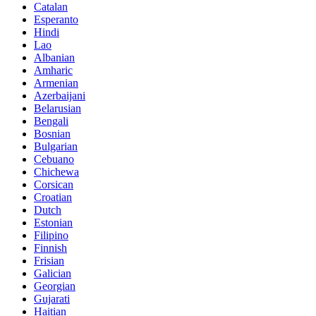
Catalan
Esperanto
Hindi
Lao
Albanian
Amharic
Armenian
Azerbaijani
Belarusian
Bengali
Bosnian
Bulgarian
Cebuano
Chichewa
Corsican
Croatian
Dutch
Estonian
Filipino
Finnish
Frisian
Galician
Georgian
Gujarati
Haitian